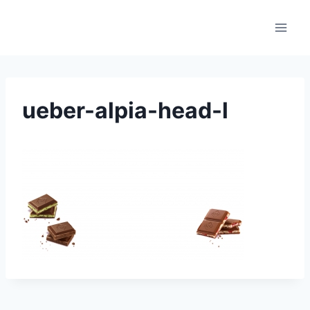
Skip
to
content
ueber-alpia-head-l