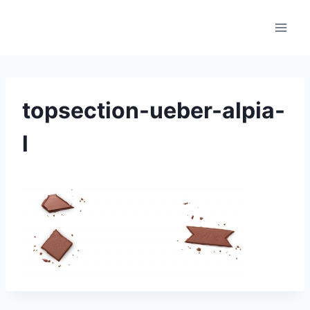
Skip
to
content
topsection-ueber-alpia-
l