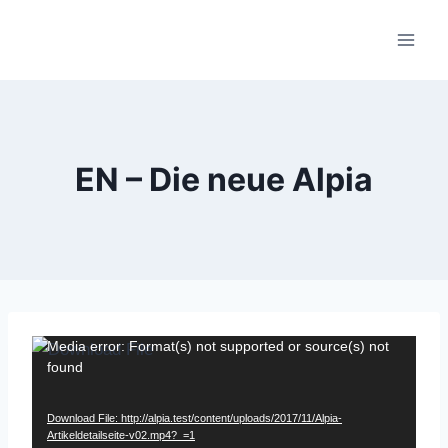
Skip
to
content
EN – Die neue Alpia
V
Media error: Format(s) not supported or source(s) not
found
i
d
Download File: http://alpia.test/content/uploads/2017/11/Alpia-
e
Artikeldetailseite-v02.mp4?_=1